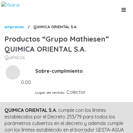
Pasar
al
contenido
principal
Sobrescribir
empresas
/
QUIMICA ORIENTAL S.A.
enlaces
Productos
Grupo Mathiesen
de
QUIMICA ORIENTAL S.A.
ayuda
Químicos
a
la
Sobre-cumplimiento
navegación
0.00
Colector
Lugar de vertido
QUIMICA ORIENTAL S.A.
cumple con los límites
establecidos por el Decreto 253/79 para todos los
parámetros cubiertos en el decreto y además cumple
con los límites establecido en el borrador GESTA-AGUA