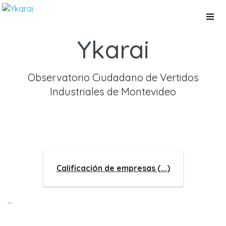
Pasar
al
contenido
principal
Ykarai
Observatorio Ciudadano de Vertidos
Industriales de Montevideo
Calificación de empresas (
...
)
...