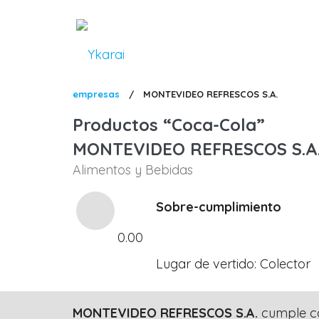
Pasar
al
contenido
principal
Sobrescribir
empresas
/
MONTEVIDEO REFRESCOS S.A.
enlaces
Productos
Coca-Cola
de
MONTEVIDEO REFRESCOS S.A
ayuda
Alimentos y Bebidas
a
la
Sobre-cumplimiento
navegación
0.00
Lugar de vertido
Colector
MONTEVIDEO REFRESCOS S.A.
cumple con