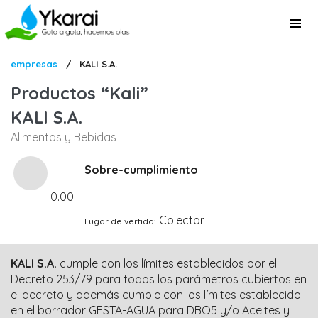
Pasar
al
contenido
principal
Sobrescribir
empresas
/
KALI S.A.
enlaces
Productos
Kali
de
KALI S.A.
ayuda
Alimentos y Bebidas
a
la
Sobre-cumplimiento
navegación
0.00
Colector
Lugar de vertido
KALI S.A.
cumple con los límites establecidos por el
Decreto 253/79 para todos los parámetros cubiertos en
el decreto y además cumple con los límites establecido
en el borrador GESTA-AGUA para DBO5 y/o Aceites y