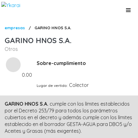
Pasar
al
contenido
principal
Sobrescribir
empresas
/
GARINO HNOS S.A.
enlaces
GARINO HNOS S.A.
de
Otros
ayuda
a
Sobre-cumplimiento
la
0.00
navegación
Colector
Lugar de vertido
GARINO HNOS S.A.
cumple con los límites establecidos
por el Decreto 253/79 para todos los parámetros
cubiertos en el decreto y además cumple con los límites
establecido en el borrador GESTA-AGUA para DBO5 y/o
Aceites y Grasas (más exigentes).