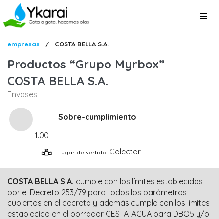
Pasar
al
contenido
principal
Sobrescribir
empresas
/
COSTA BELLA S.A.
enlaces
Productos
Grupo Myrbox
de
COSTA BELLA S.A.
ayuda
Envases
a
la
Sobre-cumplimiento
navegación
1.00
Colector
Lugar de vertido
COSTA BELLA S.A.
cumple con los límites establecidos
por el Decreto 253/79 para todos los parámetros
cubiertos en el decreto y además cumple con los límites
establecido en el borrador GESTA-AGUA para DBO5 y/o