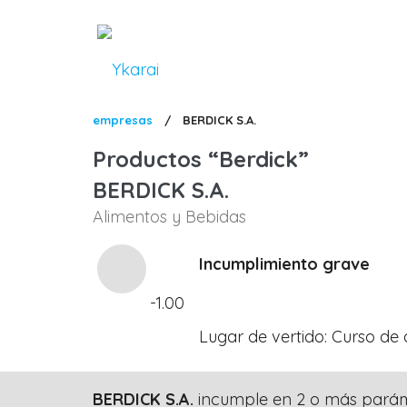
Pasar
al
contenido
principal
Sobrescribir
empresas
/
BERDICK S.A.
enlaces
Productos
Berdick
de
BERDICK S.A.
ayuda
Alimentos y Bebidas
a
la
Incumplimiento grave
navegación
-1.00
Lugar de vertido
Curso de
BERDICK S.A.
incumple en 2 o más paráme