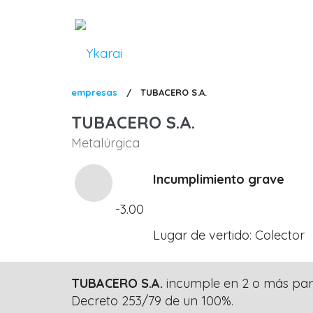
Pasar
al
contenido
principal
Sobrescribir
empresas
/
TUBACERO S.A.
enlaces
TUBACERO S.A.
de
Metalúrgica
ayuda
a
Incumplimiento grave
la
-3.00
navegación
Lugar de vertido
Colector
TUBACERO S.A.
incumple en 2 o más pará
Decreto 253/79 de un 100%.