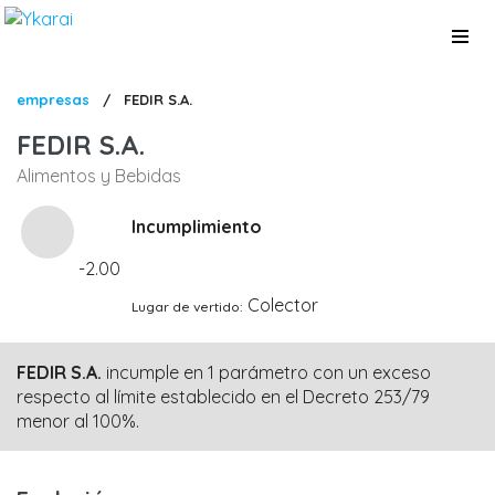
Pasar
al
contenido
principal
Sobrescribir
empresas
/
FEDIR S.A.
enlaces
FEDIR S.A.
de
Alimentos y Bebidas
ayuda
a
Incumplimiento
la
-2.00
navegación
Colector
Lugar de vertido
FEDIR S.A.
incumple en 1 parámetro con un exceso
respecto al límite establecido en el Decreto 253/79
menor al 100%.