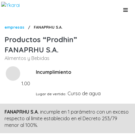
Pasar
al
contenido
principal
Sobrescribir
empresas
/
FANAPRHU S.A.
enlaces
Productos
Prodhin
de
FANAPRHU S.A.
ayuda
Alimentos y Bebidas
a
la
Incumplimiento
navegación
1.00
Curso de agua
Lugar de vertido
FANAPRHU S.A.
incumple en 1 parámetro con un exceso
respecto al límite establecido en el Decreto 253/79
menor al 100%.