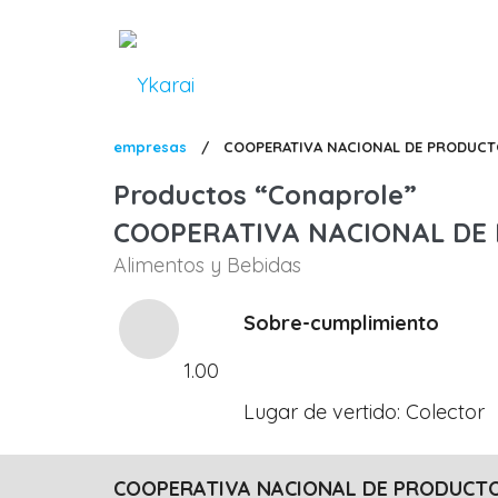
Pasar
al
contenido
principal
Sobrescribir
empresas
/
COOPERATIVA NACIONAL DE PRODUCT
enlaces
Productos
Conaprole
de
COOPERATIVA NACIONAL DE
ayuda
Alimentos y Bebidas
a
la
Sobre-cumplimiento
navegación
1.00
Lugar de vertido
Colector
COOPERATIVA NACIONAL DE PRODUCTO