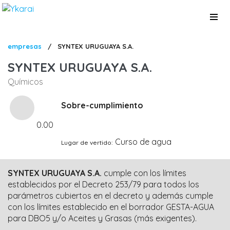
Pasar
al
contenido
principal
Sobrescribir
empresas
/
SYNTEX URUGUAYA S.A.
enlaces
SYNTEX URUGUAYA S.A.
de
Químicos
ayuda
a
Sobre-cumplimiento
la
0.00
navegación
Curso de agua
Lugar de vertido
SYNTEX URUGUAYA S.A.
cumple con los límites
establecidos por el Decreto 253/79 para todos los
parámetros cubiertos en el decreto y además cumple
con los límites establecido en el borrador GESTA-AGUA
para DBO5 y/o Aceites y Grasas (más exigentes).