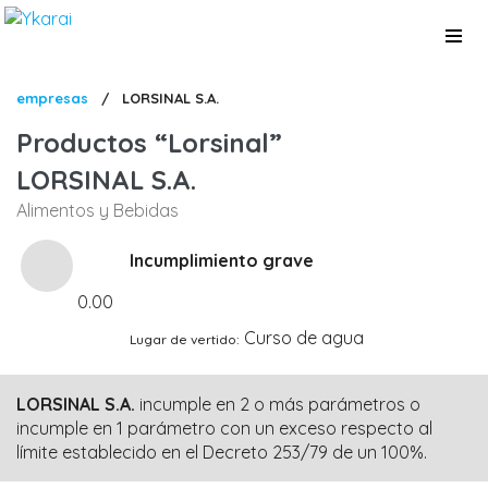
Pasar
al
contenido
principal
Sobrescribir
empresas
/
LORSINAL S.A.
enlaces
Productos
Lorsinal
de
LORSINAL S.A.
ayuda
Alimentos y Bebidas
a
la
Incumplimiento grave
navegación
0.00
Curso de agua
Lugar de vertido
LORSINAL S.A.
incumple en 2 o más parámetros o
incumple en 1 parámetro con un exceso respecto al
límite establecido en el Decreto 253/79 de un 100%.