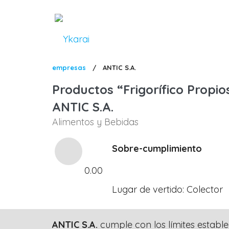
Pasar
al
contenido
principal
Sobrescribir
empresas
/
ANTIC S.A.
enlaces
Productos
Frigorífico Propio
de
ANTIC S.A.
ayuda
Alimentos y Bebidas
a
la
Sobre-cumplimiento
navegación
0.00
Lugar de vertido
Colector
ANTIC S.A.
cumple con los límites establ